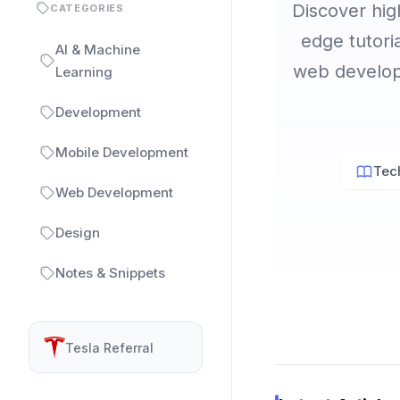
Discover high
CATEGORIES
edge tutori
AI & Machine
web developm
Learning
Development
Mobile Development
Tech
Web Development
Design
Notes & Snippets
Tesla Referral