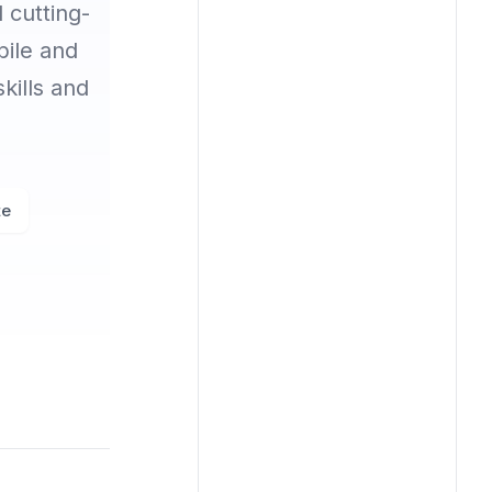
 cutting-
bile and
kills and
te