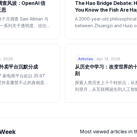
 调查风波：OpenAI 信
The Hao Bridge Debate: 
反思
You Know the Fish Are H
月调查 Sam Altman 与
A 2000-year-old philosophica
露了一系列关于透明度、信任
between Zhuangzi and Huizi o
全的深层问题。本文从技术视
— about knowledge, perce...
机对 AI 行业的深远影
9, 2026
Articles
Apr 14, 2026
开外卖平台沉默分成
从历史中学习：改变世界的
刻
 家电商平台处以 35.97
灵外卖屡禁不止的真相是：
探索人类历史上十个转折点，从
好的意外，平台从守门人变
到登月，从互联网诞生到人工智
解这些关键时刻如何塑造了今天
及我们能从中学到什么。...
 Week
Most viewed articles in t