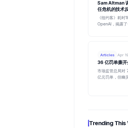
Sam Altman
任危机的技术
《纽约客》耗时18个
OpenAI，揭
治理和 AI 安
角分析这场信任危
响。...
Articles
Apr 1
36 亿罚单撕
市场监管总局对 7
亿元罚单，但幽
审核漏洞是设计
成了分赃者。...
Trending This