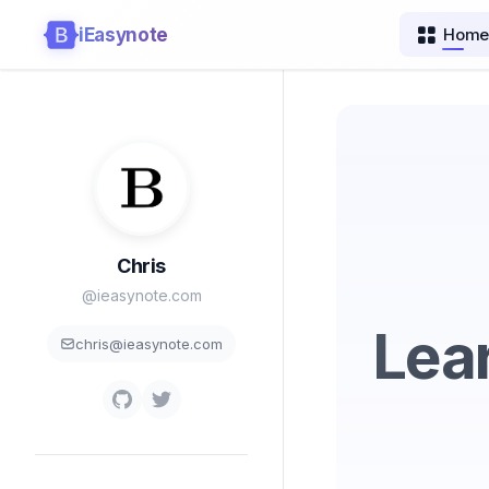
iEasynote
Hom
Chris
@ieasynote.com
Lear
chris@ieasynote.com