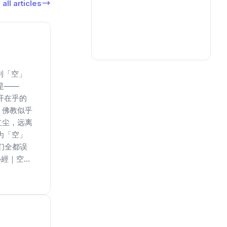
all articles
到「空」
是——
开在乎的
。佛教似乎
红尘，远离
为「空」
们全都误
經｜空...