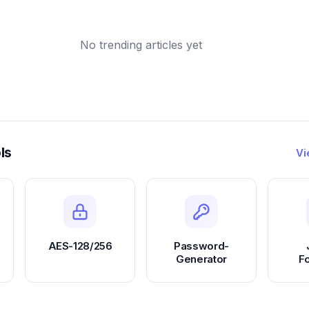
No trending articles yet
ls
Vi
AES-128/256
Password-
Generator
F