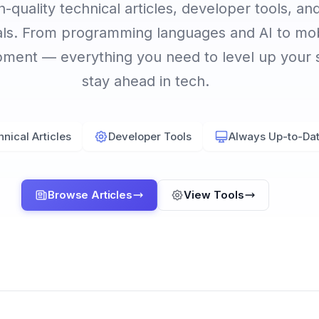
-quality technical articles, developer tools, and
als. From programming languages and AI to mo
ent — everything you need to level up your s
stay ahead in tech.
nical Articles
Developer Tools
Always Up-to-Da
Browse Articles
View Tools