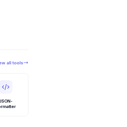
ew all tools
JSON-
ormatter