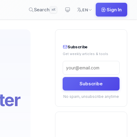
Search
Sign In
EN
⌘K
Subscribe
Get weekly articles & tools
Subscribe
ter
No spam, unsubscribe anytime