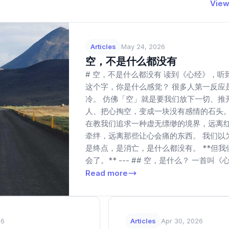
s
View 
Articles
May 24, 2026
空，不是什么都没有
# 空，不是什么都没有 读到《心经》，听
这个字，你是什么感觉？ 很多人第一反应
冷。 仿佛「空」就是要我们放下一切、推
人、把心掏空，变成一块没有感情的石头
在教我们追求一种虚无缥缈的境界，远离
牵绊，远离那些让心会痛的东西。 我们以
是终点，是消亡，是什么都没有。 **但我
会了。** --- ## 空，是什么？ 一首叫《心
Read more
26
Articles
Apr 30, 2026