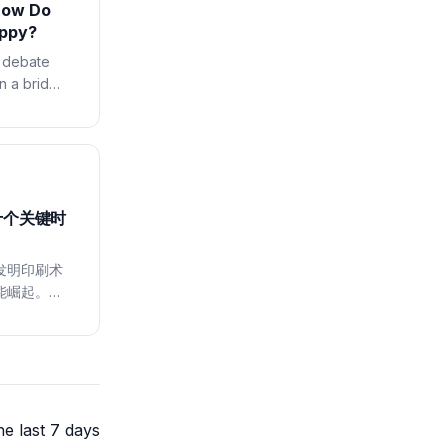
How Do
appy?
l debate
n a bridge
十个关键时
发明印刷术
能崛起。理
的我们，以
he last 7 days